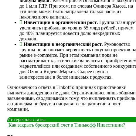
выкупа бумаг
. Рассматривается возможность выкупит
до 1 млн ГДР. При этом, по словам Оливера Хьюза, на
эти цели может быть направлена только часть из
накопленного капитала.
Инвестиции в органический рост
. Группа планируе
увеличить прибыль до уровня 55 млрд рублей, причем
до 40% планируется довести долю некредитных
доходов.
Инвестиции в неорганический рост
. Руководство
группы не исключает вероятность покупки проектов н
рынке e-commerce. При этом компания пока не
рассматривает классические варианты с приобретение
маркетплейсов или созданием собственного конкурент
для Ozon и Яндекс.Маркет. Скорее группа
заинтересована в более нишевых продуктах.
Однозначного ответа в Tinkoff о причинах приостановки
выплаты дивидендов не дали. Ограничившись лишь общими
заявлениями, сводящимися к тому, что выплачивать прибыль
акционерам не будут, а направят ее на развитие и рост
компании.
Интересная статья
Как закрыть брокерский счет в Тинькофф Инвестиции?