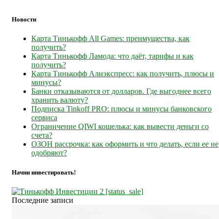
Новости
Карта Тинькофф All Games: преимущества, как
получить?
Карта Тинькофф Ламода: что даёт, тарифы и как
получить?
Карта Тинькофф Алиэкспресс: как получить, плюсы и
минусы?
Банки отказываются от долларов. Где выгоднее всего
хранить валюту?
Подписка Tinkoff PRO: плюсы и минусы банковского
сервиса
Ограничение QIWI кошелька: как вывести деньги со
счета?
ОЗОН рассрочка: как оформить и что делать, если ее не
одобряют?
Начни инвестировать!
Последние записи