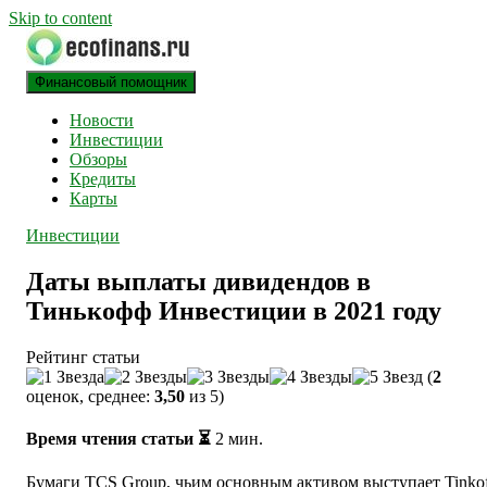
Skip to content
Финансовый помощник
ECOFINANS
финансовый блог
Новости
Инвестиции
Обзоры
Кредиты
Карты
Инвестиции
Даты выплаты дивидендов в
Тинькофф Инвестиции в 2021 году
Рейтинг статьи
(
2
оценок, среднее:
3,50
из 5)
Время чтения статьи ⏳
2
мин.
Бумаги TCS Group, чьим основным активом выступает Tinko