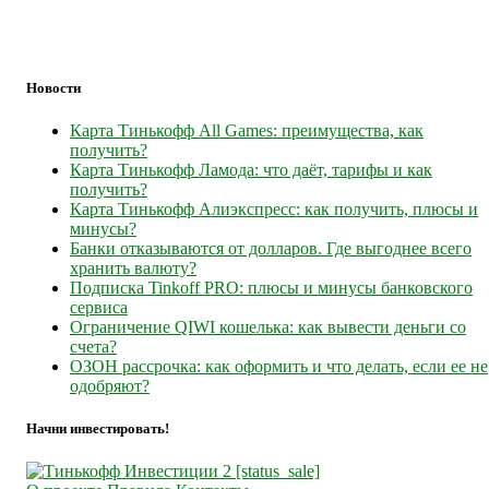
Новости
Карта Тинькофф All Games: преимущества, как
получить?
Карта Тинькофф Ламода: что даёт, тарифы и как
получить?
Карта Тинькофф Алиэкспресс: как получить, плюсы и
минусы?
Банки отказываются от долларов. Где выгоднее всего
хранить валюту?
Подписка Tinkoff PRO: плюсы и минусы банковского
сервиса
Ограничение QIWI кошелька: как вывести деньги со
счета?
ОЗОН рассрочка: как оформить и что делать, если ее не
одобряют?
Начни инвестировать!