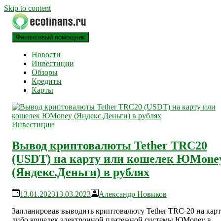
Skip to content
Финансовый помощник
финансовый блог
ECOFINANS
Новости
Инвестиции
Обзоры
Кредиты
Карты
Инвестиции
Вывод криптовалюты Tether TRC20
(USDT) на карту или кошелек ЮMone
(Яндекс.Деньги) в рублях
13.01.2023
13.03.2023
Александр Новиков
Запланировав выводить криптовалюту Tether TRC-20 на кар
либо кошелек электронной платежной системы ЮMoney в