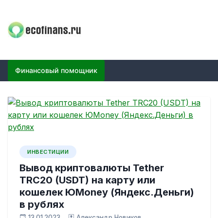
Skip
to
content
ECOFINANS
финансовый блог
Финансовый помощник
ИНВЕСТИЦИИ
Вывод криптовалюты Tether
TRC20 (USDT) на карту или
кошелек ЮMoney (Яндекс.Деньги)
в рублях
13.01.2023
Александр Новиков