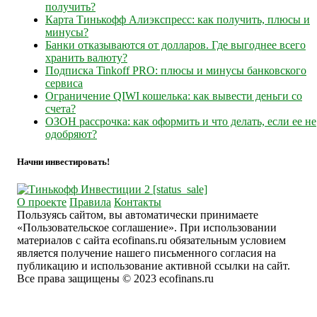
получить?
Карта Тинькофф Алиэкспресс: как получить, плюсы и
минусы?
Банки отказываются от долларов. Где выгоднее всего
хранить валюту?
Подписка Tinkoff PRO: плюсы и минусы банковского
сервиса
Ограничение QIWI кошелька: как вывести деньги со
счета?
ОЗОН рассрочка: как оформить и что делать, если ее не
одобряют?
Начни инвестировать!
О проекте
Правила
Контакты
Пользуясь сайтом, вы автоматически принимаете
«Пользовательское соглашение». При использовании
материалов с сайта ecofinans.ru обязательным условием
является получение нашего письменного согласия на
публикацию и использование активной ссылки на сайт.
Все права защищены © 2023 ecofinans.ru