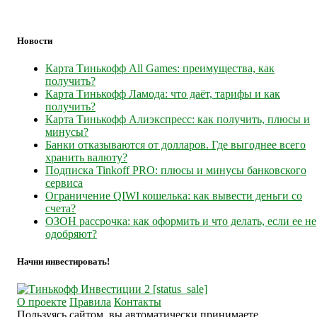
Новости
Карта Тинькофф All Games: преимущества, как
получить?
Карта Тинькофф Ламода: что даёт, тарифы и как
получить?
Карта Тинькофф Алиэкспресс: как получить, плюсы и
минусы?
Банки отказываются от долларов. Где выгоднее всего
хранить валюту?
Подписка Tinkoff PRO: плюсы и минусы банковского
сервиса
Ограничение QIWI кошелька: как вывести деньги со
счета?
ОЗОН рассрочка: как оформить и что делать, если ее не
одобряют?
Начни инвестировать!
О проекте
Правила
Контакты
Пользуясь сайтом, вы автоматически принимаете