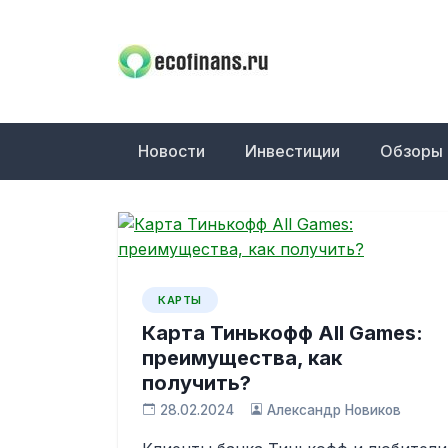
Skip
to
content
ECOFINANS
финансовый блог
Новости
Инвестиции
Обзоры
КАРТЫ
Карта Тинькофф All Games:
преимущества, как
получить?
28.02.2024
Александр Новиков