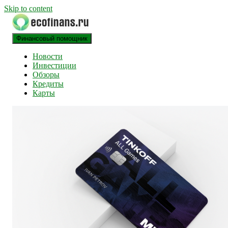
Skip to content
Финансовый помощник
финансовый блог
ECOFINANS
Новости
Инвестиции
Обзоры
Кредиты
Карты