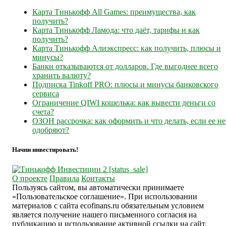
Карта Тинькофф All Games: преимущества, как
получить?
Карта Тинькофф Ламода: что даёт, тарифы и как
получить?
Карта Тинькофф Алиэкспресс: как получить, плюсы и
минусы?
Банки отказываются от долларов. Где выгоднее всего
хранить валюту?
Подписка Tinkoff PRO: плюсы и минусы банковского
сервиса
Ограничение QIWI кошелька: как вывести деньги со
счета?
ОЗОН рассрочка: как оформить и что делать, если ее не
одобряют?
Начни инвестировать!
О проекте
Правила
Контакты
Пользуясь сайтом, вы автоматически принимаете
«Пользовательское соглашение». При использовании
материалов с сайта ecofinans.ru обязательным условием
является получение нашего письменного согласия на
публикацию и использование активной ссылки на сайт.