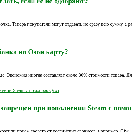
лать, если ее не одобряют?
ка. Теперь покупатели могут отдавать не сразу всю сумму, а ра
банка на Озон карту?
да. Экономия иногда составляет около 30% стоимости товара. Д
 запрещен при пополнении Steam с пом
ратили прием средств от российских сервисов, например, Qiwi.