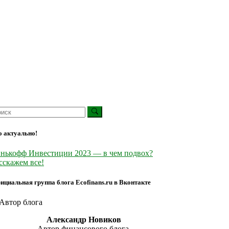
о актуально!
нькофф Инвестиции 2023 — в чем подвох?
сскажем все!
ициальная группа блога Ecofinans.ru в Вконтакте
Александр Новиков
Автор финансового блога,