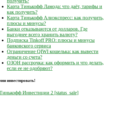
получить?
Карта Тинькофф Ламода: что даёт, тарифы и
как получить?
Карта Тинькофф Алиэкспресс: как получить,
плюсы и минусы?
Банки отказываются от долларов. Где
выгоднее всего хранить валюту?
Подписка Tinkoff PRO: плюсы и минусы
банковского сервиса
Ограничение QIWI кошелька: как вывести
деньги со счета?
ОЗОН рассрочка: как оформить и что делать,
если ее не одобряют?
чни инвестировать!