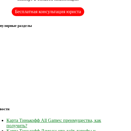
Бесплатная консультация юриста
пулярные разделы
вости
Карта Тинькофф All Games: преимущества, как
получить?
Карта Тинькофф Ламода: что даёт, тарифы и