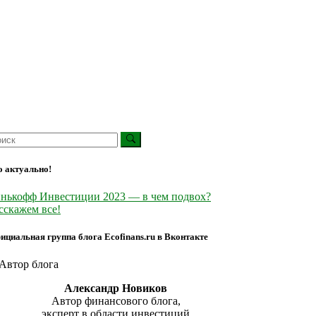
о актуально!
нькофф Инвестиции 2023 — в чем подвох?
сскажем все!
ициальная группа блога Ecofinans.ru в Вконтакте
Александр Новиков
Автор финансового блога,
эксперт в области инвестиций