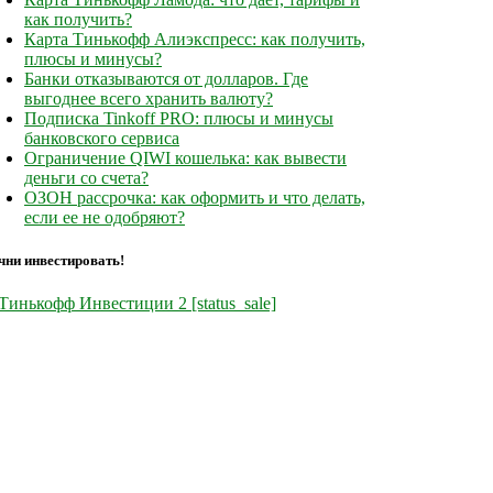
как получить?
Карта Тинькофф Алиэкспресс: как получить,
плюсы и минусы?
Банки отказываются от долларов. Где
выгоднее всего хранить валюту?
Подписка Tinkoff PRO: плюсы и минусы
банковского сервиса
Ограничение QIWI кошелька: как вывести
деньги со счета?
ОЗОН рассрочка: как оформить и что делать,
если ее не одобряют?
чни инвестировать!