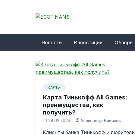
Skip
to
content
ECOFINANS
финансовый блог
Новости
Инвестиции
Обзоры
КАРТЫ
Карта Тинькофф All Games:
преимущества, как
получить?
28.02.2024
Александр Новиков
Клиенты банка Тинькофф и любители