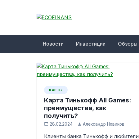
Skip
to
content
ECOFINANS
финансовый блог
Новости
Инвестиции
Обзоры
КАРТЫ
Карта Тинькофф All Games:
преимущества, как
получить?
28.02.2024
Александр Новиков
Клиенты банка Тинькофф и любители