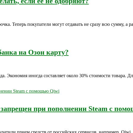
лать, если ее не одобряют?
ка. Теперь покупатели могут отдавать не сразу всю сумму, а ра
банка на Озон карту?
да. Экономия иногда составляет около 30% стоимости товара. Д
 запрещен при пополнении Steam с пом
ратили прием средств от российских сервисов, например, Qiwi.