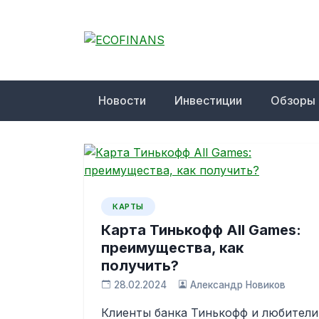
Skip
to
content
ECOFINANS
финансовый блог
Новости
Инвестиции
Обзоры
КАРТЫ
Карта Тинькофф All Games:
преимущества, как
получить?
28.02.2024
Александр Новиков
Клиенты банка Тинькофф и любители