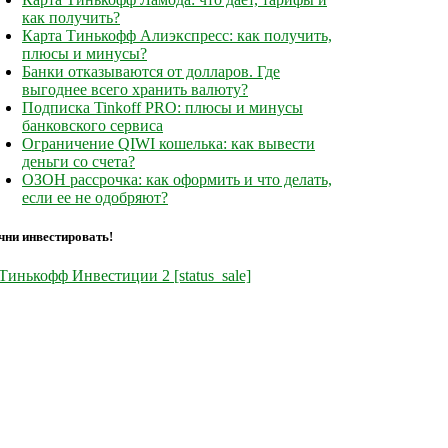
как получить?
Карта Тинькофф Алиэкспресс: как получить,
плюсы и минусы?
Банки отказываются от долларов. Где
выгоднее всего хранить валюту?
Подписка Tinkoff PRO: плюсы и минусы
банковского сервиса
Ограничение QIWI кошелька: как вывести
деньги со счета?
ОЗОН рассрочка: как оформить и что делать,
если ее не одобряют?
чни инвестировать!