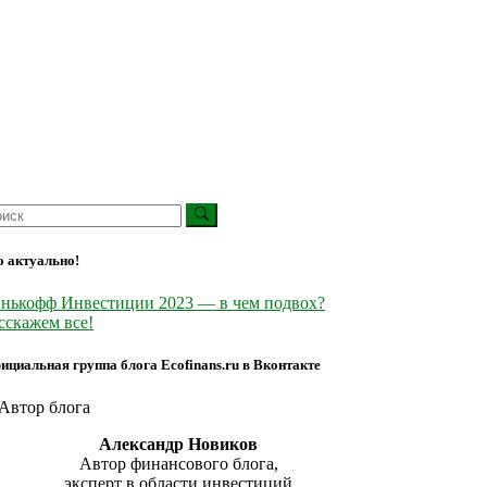
о актуально!
нькофф Инвестиции 2023 — в чем подвох?
сскажем все!
ициальная группа блога Ecofinans.ru в Вконтакте
Александр Новиков
Автор финансового блога,
эксперт в области инвестиций