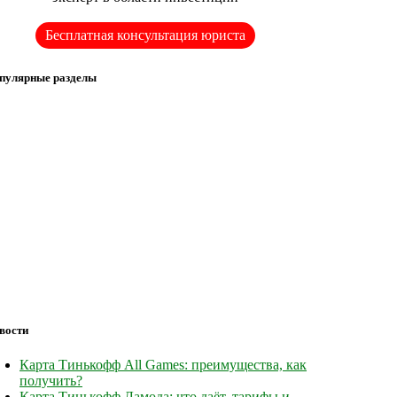
Бесплатная консультация юриста
пулярные разделы
вости
Карта Тинькофф All Games: преимущества, как
получить?
Карта Тинькофф Ламода: что даёт, тарифы и