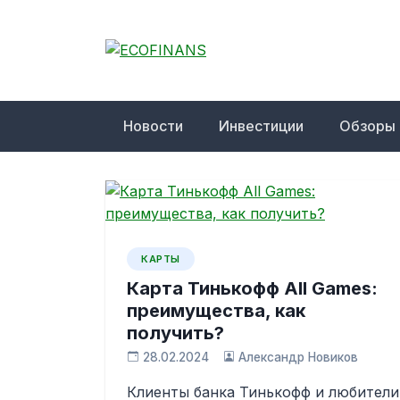
Skip
to
content
ECOFINANS
финансовый блог
Новости
Инвестиции
Обзоры
КАРТЫ
Карта Тинькофф All Games:
преимущества, как
получить?
28.02.2024
Александр Новиков
Клиенты банка Тинькофф и любители