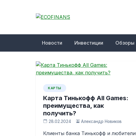
Skip
to
content
ECOFINANS
финансовый блог
Новости
Инвестиции
Обзоры
КАРТЫ
Карта Тинькофф All Games:
преимущества, как
получить?
28.02.2024
Александр Новиков
Клиенты банка Тинькофф и любители