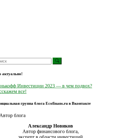
о актуально!
нькофф Инвестиции 2023 — в чем подвох?
сскажем все!
ициальная группа блога Ecofinans.ru в Вконтакте
Александр Новиков
Автор финансового блога,
эксперт в области инвестиций