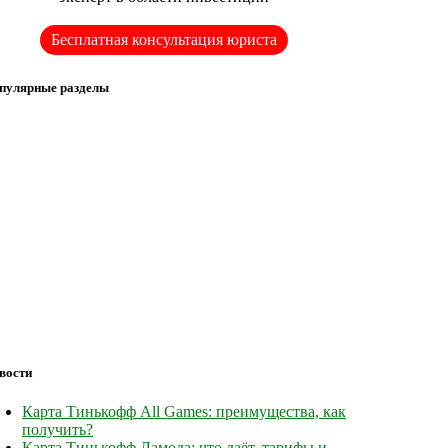
Бесплатная консультация юриста
пулярные разделы
вости
Карта Тинькофф All Games: преимущества, как
получить?
Карта Тинькофф Ламода: что даёт, тарифы и