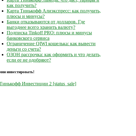
как получить?
Карта Тинькофф Алиэкспресс: как получить,
плюсы и минусы?
Банки отказываются от долларов. Где
выгоднее всего хранить валюту?
Подписка Tinkoff PRO: плюсы и минусы
банковского сервиса
Ограничение QIWI кошелька: как вывести
деньги со счета?
ОЗОН рассрочка: как оформить и что делать,
если ее не одобряют?
чни инвестировать!