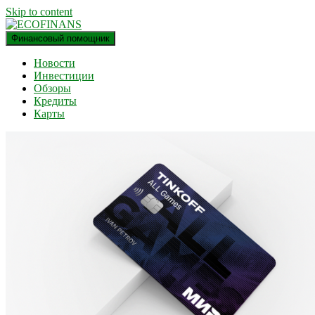
Skip to content
Финансовый помощник
финансовый блог
ECOFINANS
Новости
Инвестиции
Обзоры
Кредиты
Карты