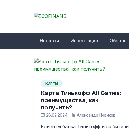
Skip
to
content
ECOFINANS
финансовый блог
Новости
Инвестиции
Обзоры
КАРТЫ
Карта Тинькофф All Games:
преимущества, как
получить?
28.02.2024
Александр Новиков
Клиенты банка Тинькофф и любители