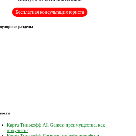
Бесплатная консультация юриста
пулярные разделы
вости
Карта Тинькофф All Games: преимущества, как
получить?
Карта Тинькофф Ламода: что даёт, тарифы и