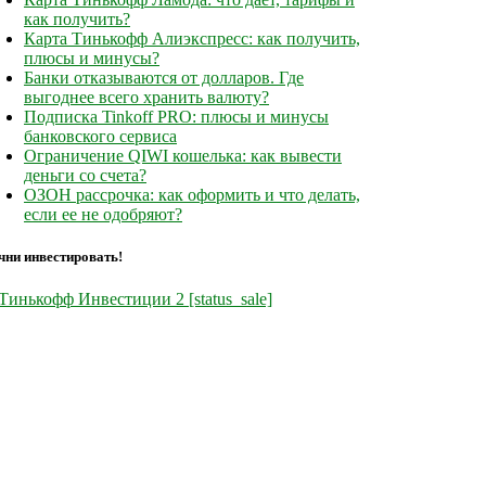
как получить?
Карта Тинькофф Алиэкспресс: как получить,
плюсы и минусы?
Банки отказываются от долларов. Где
выгоднее всего хранить валюту?
Подписка Tinkoff PRO: плюсы и минусы
банковского сервиса
Ограничение QIWI кошелька: как вывести
деньги со счета?
ОЗОН рассрочка: как оформить и что делать,
если ее не одобряют?
чни инвестировать!