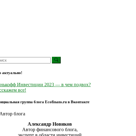
о актуально!
нькофф Инвестиции 2023 — в чем подвох?
сскажем все!
ициальная группа блога Ecofinans.ru в Вконтакте
Александр Новиков
Автор финансового блога,
эксперт в области инвестиций